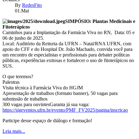
By
RedesFito
01.Mai
SIMPÓSIO: Plantas Medicinais e
Fitoterápicos
Caminhos para a Implantação da Farmácia Viva no RN, Data: 05 e
06 de junho de 2025.
Local: Auditório da Reitoria da UFRN – Natal/RNA UFRN, com
apoio do CFF e do Hospital Dr. João Machado, convida você para
um encontro de especialistas e profissionais para debater políticas
públicas, experiências exitosas e fortalecer o uso de fitoterápicos no
SUS.
O que teremos?
Palestras
Visita técnica à Farmácia Viva do HGJM
Apresentação de trabalhos (formato banner), 50 vagas para
submissão de trabalhos
300 vagas para ouvintesGaranta já sua vaga:
https://sigeventos.ufrn.br/evento/PMF_FV2025/pagina/inscricao
Participe desse espaço de diálogo e formação!
Leia mais...