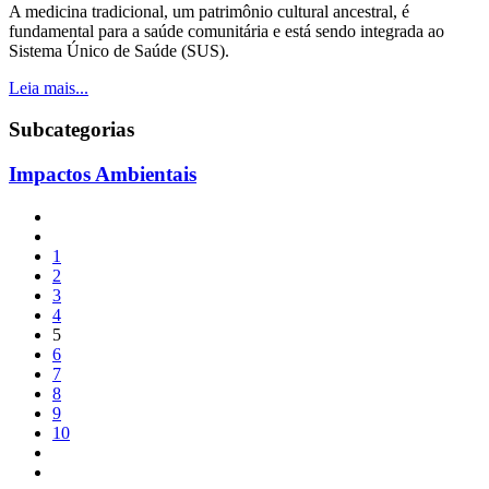
A medicina tradicional, um patrimônio cultural ancestral, é
fundamental para a saúde comunitária e está sendo integrada ao
Sistema Único de Saúde (SUS).
Leia mais...
Subcategorias
Impactos Ambientais
1
2
3
4
5
6
7
8
9
10