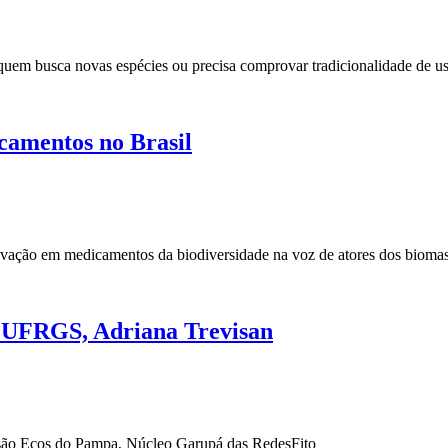
 quem busca novas espécies ou precisa comprovar tradicionalidade de u
camentos no Brasil
ovação em medicamentos da biodiversidade na voz de atores dos bioma
a UFRGS, Adriana Trevisan
são Ecos do Pampa, Núcleo Garupá das RedesFito