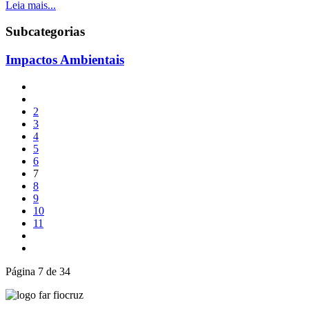
Leia mais...
Subcategorias
Impactos Ambientais
2
3
4
5
6
7
8
9
10
11
Página 7 de 34