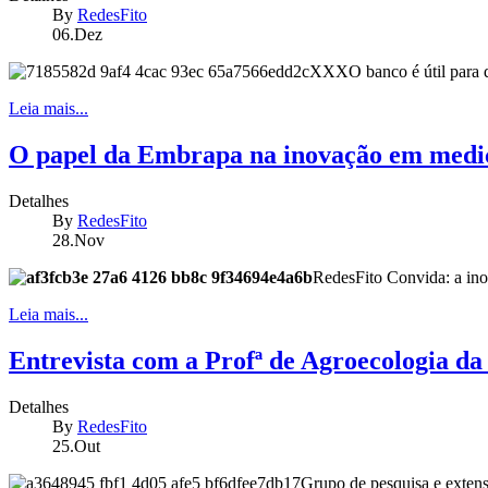
By
RedesFito
06.Dez
O banco é útil para
Leia mais...
O papel da Embrapa na inovação em medi
Detalhes
By
RedesFito
28.Nov
RedesFito Convida: a in
Leia mais...
Entrevista com a Profª de Agroecologia d
Detalhes
By
RedesFito
25.Out
Grupo de pesquisa e exten