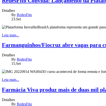
RedesFito Convida: Lançamento da Plataf
Detalhes
By
RedesFito
23.Set
A plataforma representa um grande pass
Leia mais...
Farmanguinhos/Fiocruz abre vagas para cu
Detalhes
By
RedesFito
15.Set
O curso acontecerá de forma remota e fo
Leia mais...
Farmácia Viva produz mais de duas mil pl
Detalhes
By
RedesFito