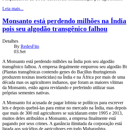
Leia mais...
Monsanto está perdendo milhões na Índia
pois seu algodão transgênico falhou
Detalhes
By
RedesFito
03.Set
A Monsanto está perdendo milhões na Índia pois seu algodão
transgênico falhou. A empresa ilegalmente empurrou seu algodão Bt
(Plantas transgênicas contendo genes do Bacillus thuringiensis
produzem toxinas inseticidas) na Índia e na África por mais de uma
década mas os agricultores indianos, que foram as maiores vítimas
da Monsanto, estão agora revidando e preferindo utilizar suas
próprias sementes nativas.
A Monsanto foi acusada de pagar lobista se políticos para escrever
leis e depois quebrá-las para entrar no mercado na Índia, mas depois
que mais de 300 mil agricultores se suicidaram entre 1995 e 2013,
muitos deles atribuídos a Monsanto, a empresa finalmente está
pagando por seus crimes. A ganância ilimitada da corporação está
ligada aos suicídios de agricultores em todo Maharashtra,