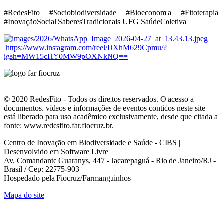
#RedesFito #Sociobiodiversidade #Bioeconomia #Fitoterapia
#InovaçãoSocial SaberesTradicionais UFG SaúdeColetiva
https://www.instagram.com/reel/DXhM629Cpmu/?
igsh=MW15cHY0MW9pOXNkNQ==
© 2020 RedesFito - Todos os direitos reservados. O acesso a
documentos, vídeos e informações de eventos contidos neste site
está liberado para uso acadêmico exclusivamente, desde que citada a
fonte: www.redesfito.far.fiocruz.br.
Centro de Inovação em Biodiversidade e Saúde - CIBS |
Desenvolvido em Software Livre
Av. Comandante Guaranys, 447 - Jacarepaguá - Rio de Janeiro/RJ -
Brasil / Cep: 22775-903
Hospedado pela Fiocruz/Farmanguinhos
Mapa do site