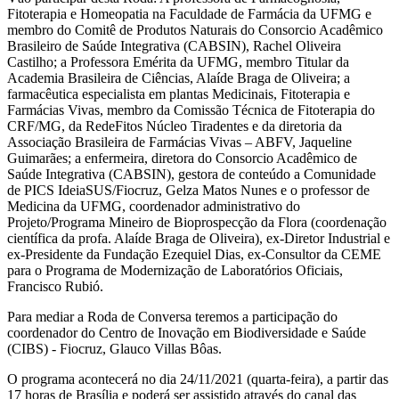
Fitoterapia e Homeopatia na Faculdade de Farmácia da UFMG e
membro do Comitê de Produtos Naturais do Consorcio Acadêmico
Brasileiro de Saúde Integrativa (CABSIN), Rachel Oliveira
Castilho; a Professora Emérita da UFMG, membro Titular da
Academia Brasileira de Ciências, Alaíde Braga de Oliveira; a
farmacêutica especialista em plantas Medicinais, Fitoterapia e
Farmácias Vivas, membro da Comissão Técnica de Fitoterapia do
CRF/MG, da RedeFitos Núcleo Tiradentes e da diretoria da
Associação Brasileira de Farmácias Vivas – ABFV, Jaqueline
Guimarães; a enfermeira, diretora do Consorcio Acadêmico de
Saúde Integrativa (CABSIN), gestora de conteúdo a Comunidade
de PICS IdeiaSUS/Fiocruz, Gelza Matos Nunes e o professor de
Medicina da UFMG, coordenador administrativo do
Projeto/Programa Mineiro de Bioprospecção da Flora (coordenação
científica da profa. Alaíde Braga de Oliveira), ex-Diretor Industrial e
ex-Presidente da Fundação Ezequiel Dias, ex-Consultor da CEME
para o Programa de Modernização de Laboratórios Oficiais,
Francisco Rubió.
Para mediar a Roda de Conversa teremos a participação do
coordenador do Centro de Inovação em Biodiversidade e Saúde
(CIBS) - Fiocruz, Glauco Villas Bôas.
O programa acontecerá no dia 24/11/2021 (quarta-feira), a partir das
17 horas de Brasília e poderá ser assistido através do canal das