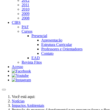
2012
2011
2010
2009
2008
CIBS
PAF
Cursos
Presencial
Apresentação
Estrutura Curricular
Professores e Orientadores
Contato
EAD
Revista Fitos
Acesso
Você está aqui:
Notícias
Impactos Ambientais
Proteção de mangues é fundamental para preservar fauna e flor