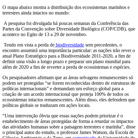
O mapa abaixo mostra a distribuição dos ecossistemas marinhos e
terrestres ainda intactos no mundo:
A pesquisa foi divulgada há poucas semanas da Conferência das
Partes da Convenção sobre Diversidade Biológica (COP/CDB), que
acontece no Egito de 13 a 29 de novembro.
Tendo em vista a perda de
biodiversidade
sem precedentes, o
encontro assumirá uma importância particular: as nações irão rever o
atual Plano Estratégico para a Biodiversidade 2011-2020, a fim de
definir uma visão a longo prazo e preparar um plano mundial para
além de 2020 a fim de reverter a perda de ecossistemas e espécies.
Os pesquisadores afirmam que as áreas selvagens remanescentes só
podem ser protegidas “se forem reconhecidas dentro de estruturas de
políticas internacionais” e demandam um esforço global para a
criação de um acordo internacional que proteja 100% de todos os
ecossistemas intactos remanescentes. Além disso, eles defendem que
políticas globais se traduzam em ações locais.
“Uma intervenção óbvia que essas nações podem priorizar é o
estabelecimento de áreas protegidas de forma a retardar os impactos
das atividades humanas sobre a paisagem terrestres e marinha”, disse
o principal autor do estudo, o professor James Watson, da Escola de
Ciências Ambientais e da Terra, em
comunicado
da Universidade de