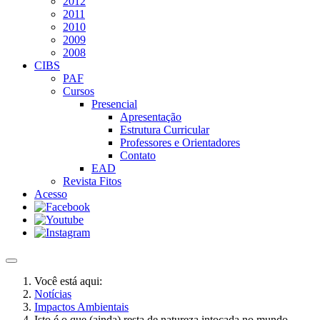
2012
2011
2010
2009
2008
CIBS
PAF
Cursos
Presencial
Apresentação
Estrutura Curricular
Professores e Orientadores
Contato
EAD
Revista Fitos
Acesso
Você está aqui:
Notícias
Impactos Ambientais
Isto é o que (ainda) resta de natureza intocada no mundo