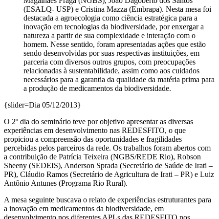
Magalhães Fraga (NGBS), João Dagoberto dos Santos
(ESALQ- USP) e Cristina Mazza (Embrapa). Nesta mesa foi
destacada a agroecologia como ciência estratégica para a
inovação em tecnologias da biodiversidade, por enxergar a
natureza a partir de sua complexidade e interação com o
homem. Nesse sentido, foram apresentadas ações que estão
sendo desenvolvidas por suas respectivas instituições, em
parceria com diversos outros grupos, com preocupações
relacionadas à sustentabilidade, assim como aos cuidados
necessários para a garantia da qualidade da matéria prima para
a produção de medicamentos da biodiversidade.
{slider=Dia 05/12/2013}
O 2º dia do seminário teve por objetivo apresentar as diversas
experiências em desenvolvimento nas REDESFITO, o que
propiciou a compreensão das oportunidades e fragilidades
percebidas pelos parceiros da rede. Os trabalhos foram abertos com
a contribuição de Patrícia Teixeira (NGBS/REDE Rio), Robson
Sheeny (SEDEIS), Anderson Sprada (Secretário de Saúde de Irati –
PR), Cláudio Ramos (Secretário de Agricultura de Irati – PR) e Luiz
Antônio Antunes (Programa Rio Rural).
A mesa seguinte buscava o relato de experiências estruturantes para
a inovação em medicamentos da biodiversidade, em
desenvolvimento nos diferentes APLs das REDESFITO nos