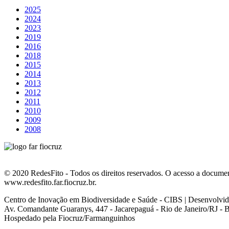
2025
2024
2023
2019
2016
2018
2015
2014
2013
2012
2011
2010
2009
2008
© 2020 RedesFito - Todos os direitos reservados. O acesso a document
www.redesfito.far.fiocruz.br.
Centro de Inovação em Biodiversidade e Saúde - CIBS | Desenvolvi
Av. Comandante Guaranys, 447 - Jacarepaguá - Rio de Janeiro/RJ - B
Hospedado pela Fiocruz/Farmanguinhos