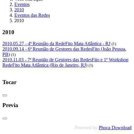
Eventos
2010
Eventos das Redes
2010
2010
2010.05.27 - 4ª Reunião da RedeFito Mata Atlântica - RJ
(1)
2010.09.14 - 6ª Reunião de Gestores das RedesFito (João Pessoa,
PB)
(1)
2010.11.03 - 7ª Reunião de Gestores das RedesFito e 1º Workshop
RedeFito Mata Atlântica (Rio de Janeiro, RJ)
(3)
Tocar
Previa
Powered by
Phoca Download