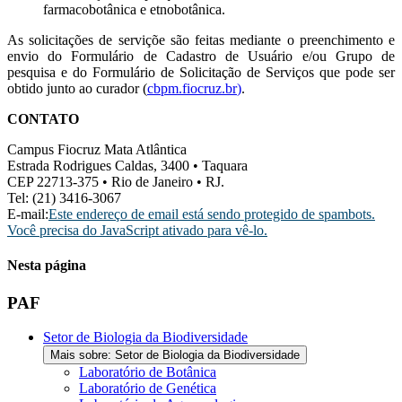
farmacobotânica e etnobotânica.
As solicitações de serviçõe são feitas mediante o preenchimento e
envio do Formulário de Cadastro de Usuário e/ou Grupo de
pesquisa e do Formulário de Solicitação de Serviços que pode ser
obtido junto ao curador (
cbpm.fiocruz.br
)
.
CONTATO
Campus Fiocruz Mata Atlântica
Estrada Rodrigues Caldas, 3400 • Taquara
CEP 22713-375 • Rio de Janeiro • RJ.
Tel: (21) 3416-3067
E-mail:
Este endereço de email está sendo protegido de spambots.
Você precisa do JavaScript ativado para vê-lo.
Nesta página
PAF
Setor de Biologia da Biodiversidade
Mais sobre: Setor de Biologia da Biodiversidade
Laboratório de Botânica
Laboratório de Genética